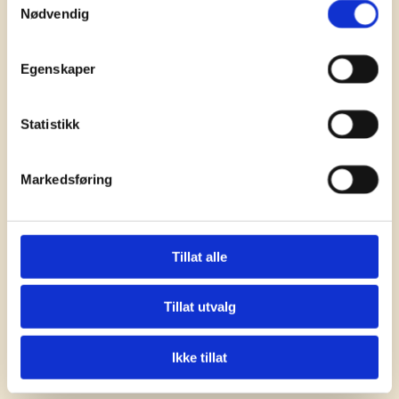
37,5 timer x 47 uker = 1762,5 timer pr. år
Nødvendig
= 440,63 timer pr. kvartal
Stillingsprosenten blir da: = 168/440,63
= 38,13 %
Egenskaper
Statistikk
Pensjonskontorets styrevedtak stadfester altså at 5 ukers ferie
legges til grunn som prinsipp ved fastsettelse av årstimetall for full
stilling, dvs. at timetallet utgjør 1762,5 timer pr. år (alternativ 3).
Markedsføring
Pensjonsinnretningene gis ansvar for å videreformidle
Pensjonskontorets styrevedtak til sine respektive arbeidsgivere,
herunder lønnsleverandører, innen KS’ tariffområde.
Tillat alle
Pensjonsinnretningene gir innen 01.07.2008 tilbakemelding til
Pensjonskontoret fra hvilket tidspunkt styrevedtaket praktisk og
Tillat utvalg
teknisk lar seg gjennomføre. Pensjonskontoret fastsetter deretter
nærmere virkningsdato for rundskrivet.
Ikke tillat