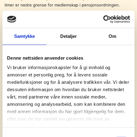
timer er nedre grense for medlemskap i pensjonsordningen.
Alternativ 1
Samtykke
Detaljer
Om
Uten hensyn til ferie
37,5 timer x 52 uker = 1950 timer pr. år
= 487,5 timer pr. kvartal
Stillingsprosenten blir da: = 168/487,5
Denne nettsiden anvender cookies
= 34,46 %
Vi bruker informasjonskapsler for å gi innhold og
annonser et personlig preg, for å levere sosiale
Alternativ 2
mediefunksjoner og for å analysere trafikken vår. Vi deler
Hensyn til 4 ukers ferie
dessuten informasjon om hvordan du bruker nettstedet
37,5 timer x 48 uker = 1800 timer pr. år
vårt, med partnerne våre innen sosiale medier,
= 450 timer pr. kvartal
annonsering og analysearbeid, som kan kombinere den
Stillingsprosenten blir da: =
168/450 = 37,33 %
med annen informasjon du har gjort tilgjengelig for dem,
eller som de har samlet inn gjennom din bruk av
Alternativ 3
tjenestene deres.
Hensyn til 5 ukers ferie
Samtykkevalg