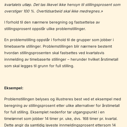
kvartalets utløp. Det tas likevel ikke hensyn til stillingsprosent som
overstiger 100 %. Overtidsarbeid skal ikke medregnes.»
I forhold til den nærmere beregning og fastsettelse av
stillingsprosent oppstår ulike problemstillinger.
En problemstilling oppstår i forhold til de grupper som jobber i
timebaserte stillinger. Problemstillingen blir nærmere bestemt
hvordan stillingsprosenten skal fastsettes ved kvartalsvis
innmelding av timebaserte stillinger – herunder hvilket årstimetall
som skal legges til grunn for full stilling.
Eksempel:
Problemstillingen belyses og illustreres best ved et eksempel med
beregning av stillingsprosent etter ulike alternativer for årstimetall
for full stilling. Eksemplet nedenfor tar utgangspunkt i en
timelønnet som jobber 14 timer pr. uke, dvs. 168 timer pr. kvartal.
Dette angir da samtidig laveste innmeldingsprosent ettersom 14