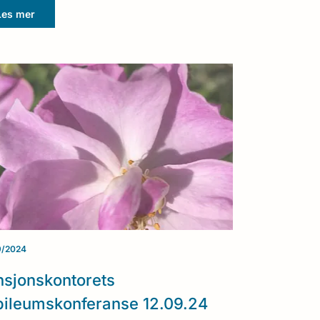
Les mer
9/2024
nsjonskontorets
bileumskonferanse 12.09.24