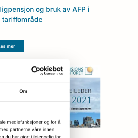
ligpensjon og bruk av AFP i
 tariffområde
Les mer
Om
iale mediefunksjoner og for å
 med partnerne våre innen
/2021
u har gjort tilgjengelig for