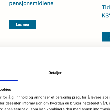
pensjonsmidlene
Tid
KS’
Les mer
Detaljer
ookies
 for å gi innhold og annonser et personlig preg, for å levere sos
deler dessuten informasjon om hvordan du bruker nettstedet vårt,
31/05/2022
21/06
og analysearbeid, som kan kombinere den med annen informasjon d