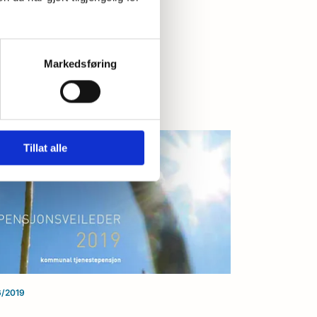
sjonsveileder 2021
Markedsføring
Les mer
Tillat alle
6/2019