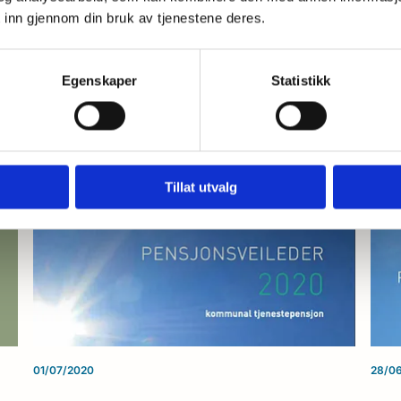
 inn gjennom din bruk av tjenestene deres.
Pensjonsveileder 2022
Pen
Egenskaper
Statistikk
Les mer
Tillat utvalg
01/07/2020
28/0