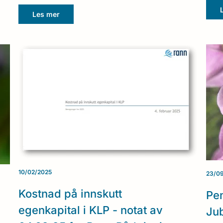
Les mer
10/02/2025
23/0
Kostnad på innskutt
Pe
egenkapital i KLP - notat av
Ju