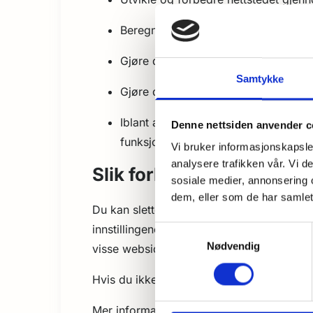
Beregne og rapportere brukerantall o
Gjøre det lettere for deg å navigere 
Samtykke
Gjøre det mulig for systemet å kjenne
Iblant anvender vi tredjepartsinform
Denne nettsiden anvender c
funksjonaliteten
Vi bruker informasjonskapsler
analysere trafikken vår. Vi 
Slik forhindrer du at inf
sosiale medier, annonsering 
dem, eller som de har samlet
Du kan slette informasjonskapsler fra din 
innstillingene i din nettleser slik at den i
Samtykkevalg
Nødvendig
visse websider, kan forhindre tilgang til m
Hvis du ikke ønsker å bli sporet av Googl
Mer informasjon om hvordan du kan unng