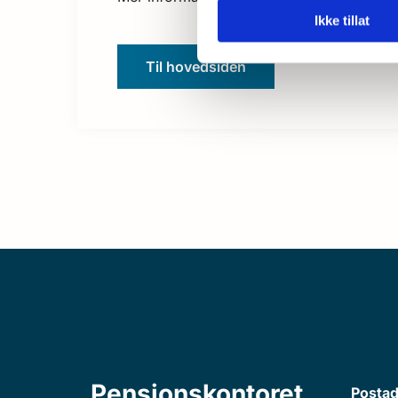
Ikke tillat
Til hovedsiden
Pensjonskontoret
Postad