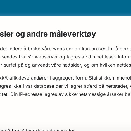
sler og andre måleverktøy
det lettere å bruke våre websider og kan brukes for å perso
om sendes fra vår webserver og lagres av din nettleser. Inf
surfet på og anvendt våre nettsider, og om hvilken nettles
kk/trafikkleverandører i aggregert form. Statistikken inneho
lagres ikke i vår database der vi lagrer atferd på nettstede
et. Din IP-adresse lagres av sikkerhetsmessige årsaker bare i
nom å forstå hvordan det anvendes.