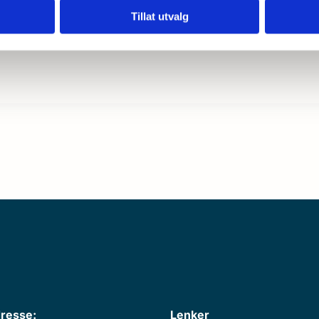
Tillat utvalg
resse:
Lenker