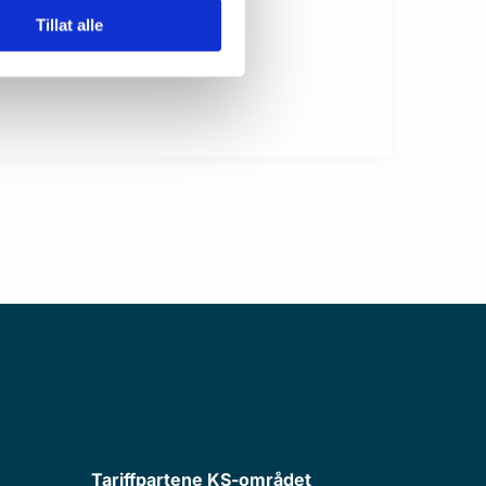
Tillat alle
Tariffpartene KS-området