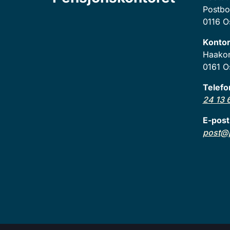
Postbo
0116 O
Kontor
Haakon 
0161 O
Telef
24 13 
E-post
post@p