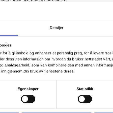
g trafikk.
på nettstedet.
Detaljer
 igjen faste brukere for å kunne tilpasse tjenestene.
asjonskapsler fra andre firma for å gjøre markedsundersøkel
ookies
 for å gi innhold og annonser et personlig preg, for å levere sos
deler dessuten informasjon om hvordan du bruker nettstedet vårt,
ormasjonskapsler lagres
og analysearbeid, som kan kombinere den med annen informasjon d
 inn gjennom din bruk av tjenestene deres.
harddisk når som helst, men dette gjør at dine personlige in
kke tillater at informasjonskapsler lagres på din harddisk. Dett
Egenskaper
Statistikk
edlemssider og gjøre at deler av innhold og enkelte funksjone
e Analytics kan dette deaktiveres på adressen:
https://too
å informasjonskapsler kan du lese på
https://www.allabout