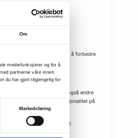
Om
ser og trafikkmålinger, og for å forbedre
iale mediefunksjoner og for å
 med partnerne våre innen
u har gjort tilgjengelig for
nstillinger forsvinner. Du kan også endre
e gir imidlertid dårligere funksjonalitet på
Markedsføring
r ikke blir tilgjengelige.
ls.google.com/dlpage/gaoptout
.
cookies.org/
.