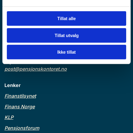
0116 Oslo
Kontoradresse:
Tillat alle
Haakon VIIs gate 9, 4 et.
0161 Oslo
Tillat utvalg
Telefonnummer:
24 13 64 40
Ikke tillat
E-post:
post@pensjonskontoret.no
Lenker
Finanstilsynet
Finans Norge
KLP
Pensjonsforum