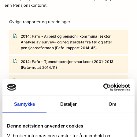
enn Pensjonskontoret.
Øvrige rapporter og utredninger
2014: Fafo - Arbeid og pensjon i kommunal sektor
Analyse av survey- og registerdata fra før og etter
pensjonsreformen (Fafo-rapport 2014:45)
2014: Fafo – Tjenestepensjonsmarkedet 2001-2013
(Fato-notat 2014:11)
2013: Fafo – Tjenestepensjonsmarkedet 2001–2012
(Fafo-notat 2013:21)
2009: OfTP-utvalget – Offentlig tjenestepensjon og AFP
Samtykke
Detaljer
Om
i offentlig sektor
2008: AFP-utvalget – Grunnlag for utforming av
Denne nettsiden anvender cookies
framtidas AFP-ordning for privat sektor
Vi bruker informasjonskapsler for å gi innhold og