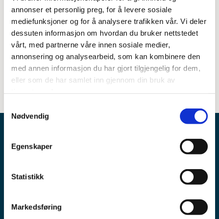
2005: Fafo – Utviklingen av offentlig tjenestepensjon. En
annonser et personlig preg, for å levere sosiale
gjennomgang av sentrale utviklingstrek (Fafo-rapport
mediefunksjoner og for å analysere trafikken vår. Vi deler
492)
dessuten informasjon om hvordan du bruker nettstedet
vårt, med partnerne våre innen sosiale medier,
2004: Econ Analyse AS – Kommunenes
pensjonskostnader – virkning av endringer i
annonsering og analysearbeid, som kan kombinere den
markedsstruktur (rapport 2004-073)
med annen informasjon du har gjort tilgjengelig for dem,
eller som de har samlet inn gjennom din bruk av
tjenestene deres.
Samtykkevalg
Nødvendig
Egenskaper
Pensjonskontoret
Statistikk
Postadresse:
Markedsføring
Postboks 1466 Vika,